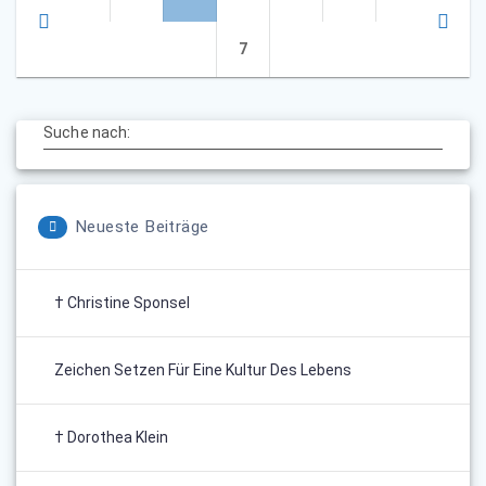
Seite
7
Suche nach:
Neueste Beiträge
† Christine Sponsel
Zeichen Setzen Für Eine Kultur Des Lebens
† Dorothea Klein