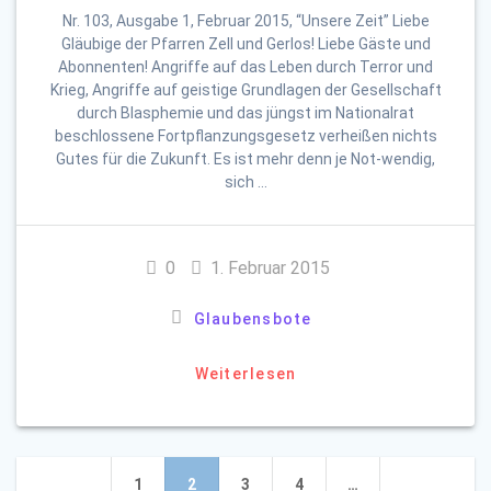
Nr. 103, Ausgabe 1, Februar 2015, “Unsere Zeit” Liebe
Gläubige der Pfarren Zell und Gerlos! Liebe Gäste und
Abonnenten! Angriffe auf das Leben durch Terror und
Krieg, Angriffe auf geistige Grundlagen der Gesellschaft
durch Blasphemie und das jüngst im Nationalrat
beschlossene Fortpflanzungsgesetz verheißen nichts
Gutes für die Zukunft. Es ist mehr denn je Not-wendig,
sich …
0
1. Februar 2015
Glaubensbote
Weiterlesen
Beitragsnavigation
Seite
Seite
Seite
Seite
1
2
3
4
…