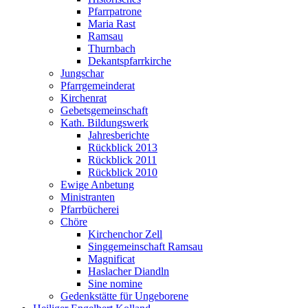
Pfarrpatrone
Maria Rast
Ramsau
Thurnbach
Dekantspfarrkirche
Jungschar
Pfarrgemeinderat
Kirchenrat
Gebetsgemeinschaft
Kath. Bildungswerk
Jahresberichte
Rückblick 2013
Rückblick 2011
Rückblick 2010
Ewige Anbetung
Ministranten
Pfarrbücherei
Chöre
Kirchenchor Zell
Singgemeinschaft Ramsau
Magnificat
Haslacher Diandln
Sine nomine
Gedenkstätte für Ungeborene