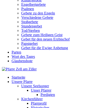
Kindergebete
Engelbertgebete
Psalmen
Gebete zu den Engeln
Verschiedene Gebete
Stoßgebete
Stundengebet
Tod/Sterben
Gebete zum Heiligen Geist
Gebet für den neuen Erzbischof
Papstgebet
Gebet für die Ewige Anbetung
Parten
Wort des Tages
Glaubensbote
Startseite
Unsere Pfarre
Unsere Seelsorger
Unser Pfarrer
Predigten
Kirchenführer
Pfarrprofil
Historisches