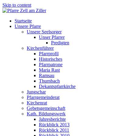
Skip to content
Startseite
Unsere Pfarre
Unsere Seelsorger
Unser Pfarrer
Predigten
Kirchenführer
Pfarrprofil
Historisches
Pfarrpatrone
Maria Rast
Ramsau
Thurnbach
Dekantspfarrkirche
Jungschar
Pfarrgemeinderat
Kirchenrat
Gebetsgemeinschaft
Kath. Bildungswerk
Jahresberichte
Rückblick 2013
Rückblick 2011
Rückblick 2010