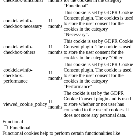
checkbox-functional
months
for the cookies in the category
"Functional".
This cookie is set by GDPR Cookie
Consent plugin. The cookies is used
cookielawinfo-
11
to store the user consent for the
checkbox-necessary
months
cookies in the category
"Necessary".
This cookie is set by GDPR Cookie
cookielawinfo-
11
Consent plugin. The cookie is used
checkbox-others
months
to store the user consent for the
cookies in the category "Other.
This cookie is set by GDPR Cookie
cookielawinfo-
Consent plugin. The cookie is used
11
checkbox-
to store the user consent for the
months
performance
cookies in the category
"Performance".
The cookie is set by the GDPR
Cookie Consent plugin and is used
11
viewed_cookie_policy
to store whether or not user has
months
consented to the use of cookies. It
does not store any personal data.
Functional
Functional
Functional cookies help to perform certain functionalities like