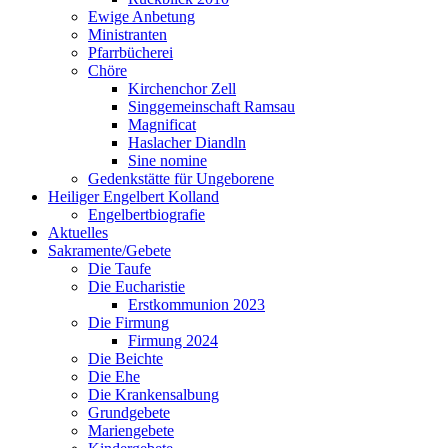
Ewige Anbetung
Ministranten
Pfarrbücherei
Chöre
Kirchenchor Zell
Singgemeinschaft Ramsau
Magnificat
Haslacher Diandln
Sine nomine
Gedenkstätte für Ungeborene
Heiliger Engelbert Kolland
Engelbertbiografie
Aktuelles
Sakramente/Gebete
Die Taufe
Die Eucharistie
Erstkommunion 2023
Die Firmung
Firmung 2024
Die Beichte
Die Ehe
Die Krankensalbung
Grundgebete
Mariengebete