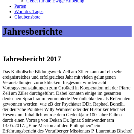
Gebet für die Ewige Anbetung
Parten
Wort des Tages
Glaubensbote
Jahresberichte
Jahresbericht 2017
Das Katholische Bildungswerk Zell am Ziller kann auf ein sehr
ereignisreiches und erfolgreiches Jahr mit vielen gelungenen
Veranstaltungen zurückblicken. Insgesamt wurden acht
Vortragsveranstaltungen zum Großteil in Kooperation mit der Pfarre
Zell am Ziller durchgeführt. Dabei konnten einige im gesamten
deutschen Sprachraum renommierte Persönlichkeiten als Referenten
gewonnen werden, wie zB der Psychiater DDr. Raphael Bonelli,
der deutsche Politiker Willy Wimmer oder der Historiker Michael
Hesemann. Inhaltlich wurde dem Gedenkjahr 100 Jahre Fatima
durch einen Vortrag von Dekan Dr. Ignaz Steinwender (
am
13.05.2017
. „Eine Mission auf den Philippinen“ ein
Erfahrungsbericht des Vorarlberger Missionars P. Laurentius Bischof