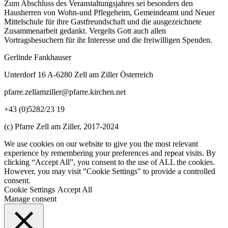
Zum Abschluss des Veranstaltungsjahres sei besonders den
Hausherren von Wohn-und Pflegeheim, Gemeindeamt und Neuer
Mittelschule für ihre Gastfreundschaft und die ausgezeichnete
Zusammenarbeit gedankt. Vergelts Gott auch allen
Vortragsbesuchern für ihr Interesse und die freiwilligen Spenden.
Gerlinde Fankhauser
Unterdorf 16 A-6280 Zell am Ziller Österreich
pfarre.zellamziller@pfarre.kirchen.net
+43 (0)5282/23 19
(c) Pfarre Zell am Ziller, 2017-2024
We use cookies on our website to give you the most relevant
experience by remembering your preferences and repeat visits. By
clicking “Accept All”, you consent to the use of ALL the cookies.
However, you may visit "Cookie Settings" to provide a controlled
consent.
Cookie Settings
Accept All
Manage consent