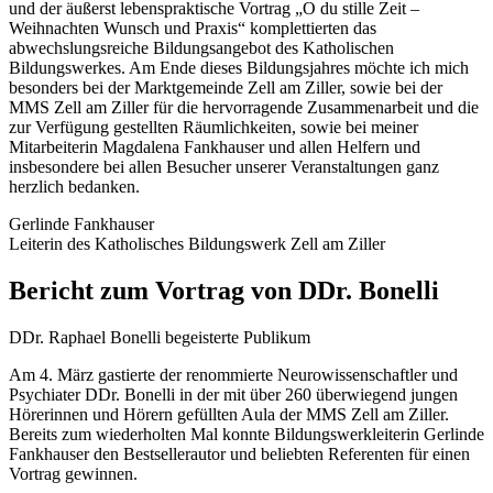
und der äußerst lebenspraktische Vortrag „O du stille Zeit –
Weihnachten Wunsch und Praxis“ komplettierten das
abwechslungsreiche Bildungsangebot des Katholischen
Bildungswerkes. Am Ende dieses Bildungsjahres möchte ich mich
besonders bei der Marktgemeinde Zell am Ziller, sowie bei der
MMS Zell am Ziller für die hervorragende Zusammenarbeit und die
zur Verfügung gestellten Räumlichkeiten, sowie bei meiner
Mitarbeiterin Magdalena Fankhauser und allen Helfern und
insbesondere bei allen Besucher unserer Veranstaltungen ganz
herzlich bedanken.
Gerlinde Fankhauser
Leiterin des Katholisches Bildungswerk Zell am Ziller
Bericht zum Vortrag von DDr. Bonelli
DDr. Raphael Bonelli begeisterte Publikum
Am 4. März gastierte der renommierte Neurowissenschaftler und
Psychiater DDr. Bonelli in der mit über 260 überwiegend jungen
Hörerinnen und Hörern gefüllten Aula der MMS Zell am Ziller.
Bereits zum wiederholten Mal konnte Bildungswerkleiterin Gerlinde
Fankhauser den Bestsellerautor und beliebten Referenten für einen
Vortrag gewinnen.