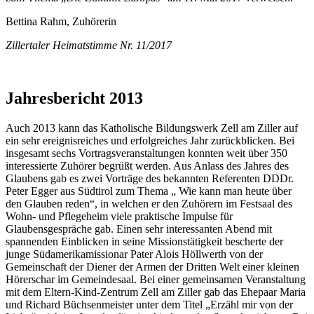
Bettina Rahm, Zuhörerin
Zillertaler Heimatstimme Nr. 11/2017
Jahresbericht 2013
Auch 2013 kann das Katholische Bildungswerk Zell am Ziller auf
ein sehr ereignisreiches und erfolgreiches Jahr zurückblicken. Bei
insgesamt sechs Vortragsveranstaltungen konnten weit über 350
interessierte Zuhörer begrüßt werden. Aus Anlass des Jahres des
Glaubens gab es zwei Vorträge des bekannten Referenten DDDr.
Peter Egger aus Südtirol zum Thema „ Wie kann man heute über
den Glauben reden“, in welchen er den Zuhörern im Festsaal des
Wohn- und Pflegeheim viele praktische Impulse für
Glaubensgespräche gab. Einen sehr interessanten Abend mit
spannenden Einblicken in seine Missionstätigkeit bescherte der
junge Südamerikamissionar Pater Alois Höllwerth von der
Gemeinschaft der Diener der Armen der Dritten Welt einer kleinen
Hörerschar im Gemeindesaal. Bei einer gemeinsamen Veranstaltung
mit dem Eltern-Kind-Zentrum Zell am Ziller gab das Ehepaar Maria
und Richard Büchsenmeister unter dem Titel „Erzähl mir von der