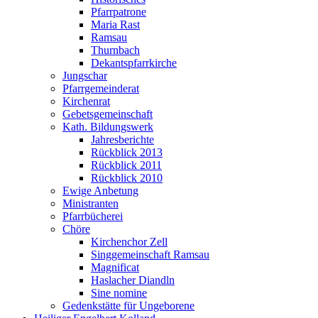
Pfarrpatrone
Maria Rast
Ramsau
Thurnbach
Dekantspfarrkirche
Jungschar
Pfarrgemeinderat
Kirchenrat
Gebetsgemeinschaft
Kath. Bildungswerk
Jahresberichte
Rückblick 2013
Rückblick 2011
Rückblick 2010
Ewige Anbetung
Ministranten
Pfarrbücherei
Chöre
Kirchenchor Zell
Singgemeinschaft Ramsau
Magnificat
Haslacher Diandln
Sine nomine
Gedenkstätte für Ungeborene