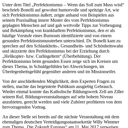
Unter dem Titel „Perfektionismus – Wenn das Soll zum Muss wird“
beschrieb Bonelli auf gewohnt humorvolle und spritzige Art, wie
sich Perfektionismus äußert, zeigte anhand von Beispielen aus
seinem Praxisalltag innere Muster des vom Perfektionismus
geplagten Menschen auf und gab wertvolle Tipps zur Vorbeugung
und Bekämpfung von krankhaftem Perfektionismus, den er als
häufige Vorstufe eines Burnouts identifizierte und von einem
gesunden Perfektionismusstreben unterschied. Dr. Bonelli kam zu
sprechen auf den Schlankheits-, Gesundheits- und Schönheitswahn
und skizzierte den Perfektionismus bei der Erziehung durch
„Helikopter- bzw. Curlingeltern“ (Überbehütung). Der
Perfektionismus beim gesunden Essen zeige sich im Kreisen um
dieses Thema, in Schuldgefühlen bei Abweichungen, im
Überlegenheitsgefühl gegenüber anderen und im Missionseifer.
Von der anschließenden Möglichkeit, dem Experten Fragen zu
stellen, machte das begeisterte Publikum ausgiebig Gebrauch.
Wieder einmal konnte das Katholische Bildungswerk Zell am Ziller
seinem Ruf, Bildungsveranstaltungen auf sehr hohem Niveau
anzubieten, gerecht werden und viele Zuhörer profitieren von dem
hervorragenden Vortrag.
An dieser Stelle sei bereits auf die nächste Veranstaltung mit dem
ehemaligen deutschen Verteidigungsstaatssekretär Willy Wimmer
zum Thema „Die Zukunft Europas“ am 11. Mai 2017 verweisen.