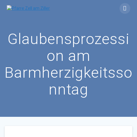
Skip
to
content
Glaubensprozessi
on am
Barmherzigkeitsso
nntag