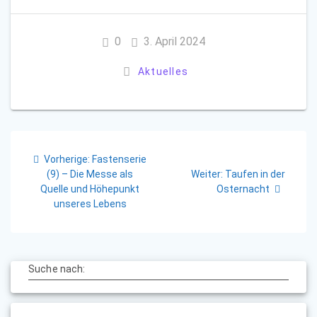
0
3. April 2024
Aktuelles
Beitragsnavigation
Vorheriger
Vorherige:
Fastenserie
Beitrag:
Nächster
(9) – Die Messe als
Weiter:
Taufen in der
Beitrag:
Quelle und Höhepunkt
Osternacht
unseres Lebens
Suche nach: