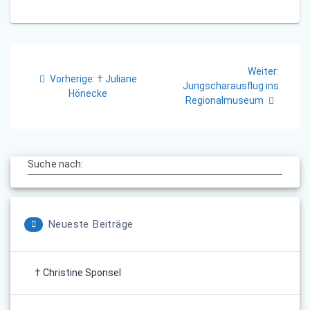
Beitragsnavigation
Nächst
Weiter:
Vorheriger
Vorherige:
† Juliane
Beitrag
Jungscharausflug ins
Beitrag:
Hönecke
Regionalmuseum
Suche nach:
Neueste Beiträge
† Christine Sponsel