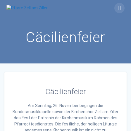
Skip
to
content
Cäcilienfeier
Cäcilienfeier
Am Sonntag, 26. November begingen die
Bundesmusikkapelle sowie der Kirchenchor Zell am Ziller
das Fest der Patronin der Kirchenmusik im Rahmen des
Pfarrgottesdienstes. Die festliche, der heiligen Liturgie
angemessene Kirchenmusik ist ein nicht zu