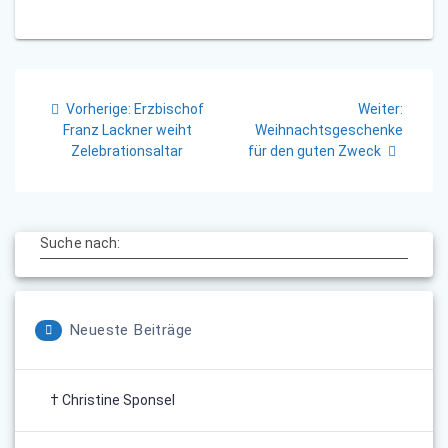
Beitragsnavigation
Vorheriger
Nächst
Vorherige:
Erzbischof
Weiter:
Beitrag:
Beitrag
Franz Lackner weiht
Weihnachtsgeschenke
Zelebrationsaltar
für den guten Zweck
Suche nach:
Neueste Beiträge
† Christine Sponsel