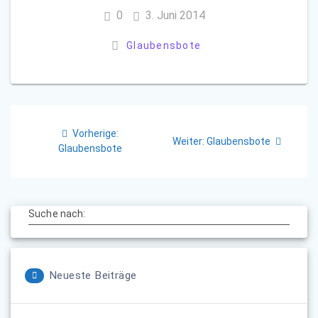
0
3. Juni 2014
Glaubensbote
Beitragsnavigation
Vorheriger
Vorherige:
Nächster
Weiter:
Glaubensbote
Beitrag:
Glaubensbote
Beitrag:
Suche nach:
Neueste Beiträge