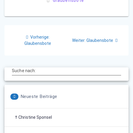
Glaubensbote
Beitragsnavigation
Vorheriger
Vorherige:
Nächster
Weiter:
Glaubensbote
Beitrag:
Glaubensbote
Beitrag:
Suche nach:
Neueste Beiträge
† Christine Sponsel