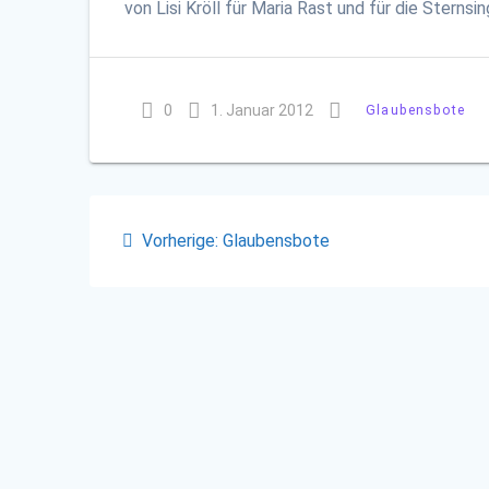
von Lisi Kröll für Maria Rast und für die Sternsi
0
1. Januar 2012
Glaubensbote
Beitragsnavigation
Vorheriger
Vorherige:
Glaubensbote
Beitrag: