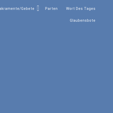
akramente/Gebete
Parten
Wort Des Tages
Glaubensbote