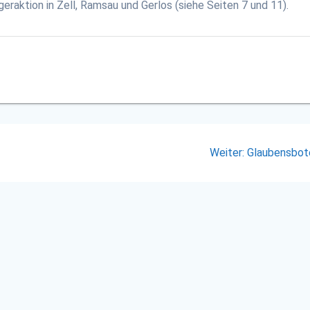
ngeraktion in Zell, Ramsau und Gerlos (siehe Seiten 7 und 11).
Nächster
Weiter:
Glaubensbot
Beitrag: