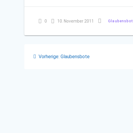
0
10. November 2011
Glaubensbot
Beitragsnavigation
Vorheriger
Vorherige:
Glaubensbote
Beitrag: