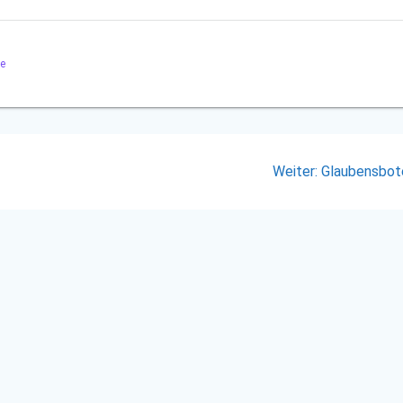
e
Nächster
Weiter:
Glaubensbot
Beitrag: