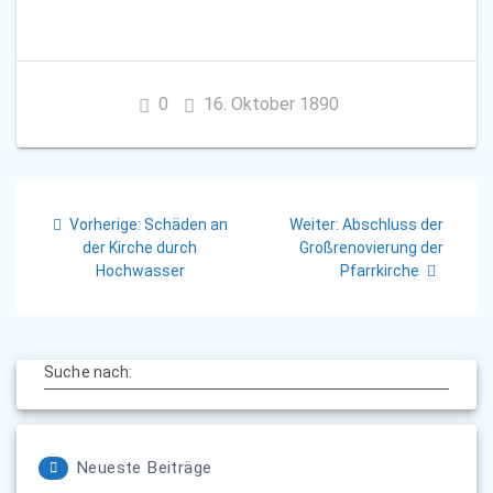
0
16. Oktober 1890
Beitragsnavigation
Vorheriger
Nächster
Vorherige:
Schäden an
Weiter:
Abschluss der
Beitrag:
Beitrag:
der Kirche durch
Großrenovierung der
Hochwasser
Pfarrkirche
Suche nach:
Neueste Beiträge