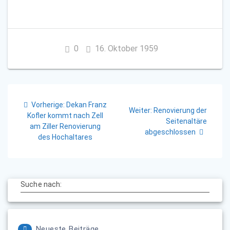
0
16. Oktober 1959
Beitragsnavigation
Vorheriger
Vorherige:
Dekan Franz
Nächster
Weiter:
Renovierung der
Beitrag:
Kofler kommt nach Zell
Beitrag:
Seitenaltäre
am Ziller Renovierung
abgeschlossen
des Hochaltares
Suche nach:
Neueste Beiträge