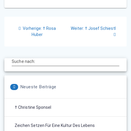
Beitragsnavigation
Vorheriger
Nächster
Vorherige:
† Rosa
Weiter:
† Josef Schiestl
Beitrag:
Beitrag:
Huber
Suche nach:
Neueste Beiträge
† Christine Sponsel
Zeichen Setzen Für Eine Kultur Des Lebens