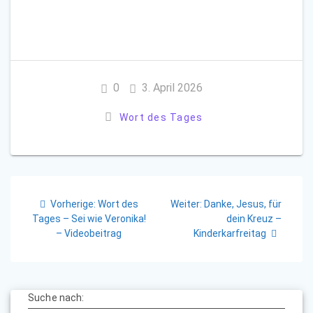
0
3. April 2026
Wort des Tages
Beitragsnavigation
Vorheriger
Nächster
Vorherige:
Wort des
Weiter:
Danke, Jesus, für
Beitrag:
Beitrag:
Tages – Sei wie Veronika!
dein Kreuz –
– Videobeitrag
Kinderkarfreitag
Suche nach: