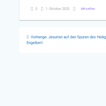
0
1. Oktober 2025
Aktuelles
Beitragsnavigation
Vorheriger
Vorherige:
Jesuiten auf den Spuren des Heili
Beitrag:
Engelbert