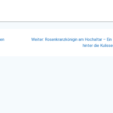
Nächster
gen
Weiter:
Rosenkranzkönigin am Hochaltar – Ein 
Beitrag:
hinter die Kuliss