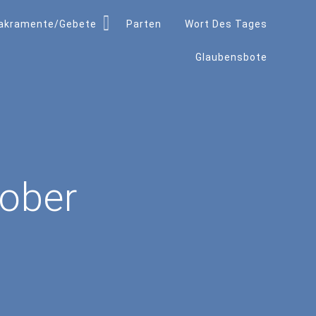
akramente/Gebete
Parten
Wort Des Tages
Glaubensbote
ober