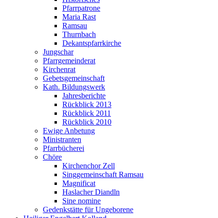
Pfarrpatrone
Maria Rast
Ramsau
Thurnbach
Dekantspfarrkirche
Jungschar
Pfarrgemeinderat
Kirchenrat
Gebetsgemeinschaft
Kath. Bildungswerk
Jahresberichte
Rückblick 2013
Rückblick 2011
Rückblick 2010
Ewige Anbetung
Ministranten
Pfarrbücherei
Chöre
Kirchenchor Zell
Singgemeinschaft Ramsau
Magnificat
Haslacher Diandln
Sine nomine
Gedenkstätte für Ungeborene