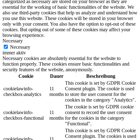
categorized as necessary are stored on your browser as they are
essential for the working of basic functionalities of the website. We
also use third-party cookies that help us analyze and understand how
you use this website. These cookies will be stored in your browser
only with your consent. You also have the option to opt-out of these
cookies. But opting out of some of these cookies may affect your
browsing experience.
Necessary
Necessary
immer aktiv
Necessary cookies are absolutely essential for the website to
function properly. These cookies ensure basic functionalities and
security features of the website, anonymously.
Cookie
Dauer
Beschreibung
This cookie is set by GDPR Cookie
cookielawinfo-
11
Consent plugin. The cookie is used
checkbox-analytics
months
to store the user consent for the
cookies in the category "Analytics".
The cookie is set by GDPR cookie
cookielawinfo-
11
consent to record the user consent
checkbox-functional
months
for the cookies in the category
"Functional".
This cookie is set by GDPR Cookie
Consent plugin. The cookies is used
cookielawinfo-
11