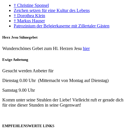
† Christine Sponsel
Zeichen setzen für eine Kultur des Lebens
† Dorothea Klein
† Markus Hauser
Patrozinium der Belgierkaserne mit Zillertaler Gästen
Herz Jesu Sühnegebet
Wunderschönes Gebet zum Hl. Herzen Jesu
hier
Ewige Anbetung
Gesucht werden Anbeter für
Dienstag 0.00 Uhr (Mitternacht von Montag auf Dienstag)
Samstag 9.00 Uhr
Komm unter seine Strahlen der Liebe! Vielleicht ruft er gerade dich
für eine dieser Stunden in seine Gegenwart!
EMPFEHLENSWERTE LINKS