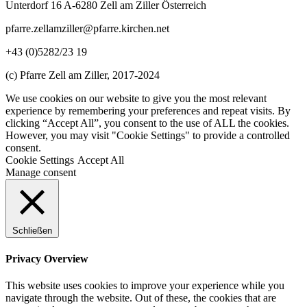
Unterdorf 16 A-6280 Zell am Ziller Österreich
pfarre.zellamziller@pfarre.kirchen.net
+43 (0)5282/23 19
(c) Pfarre Zell am Ziller, 2017-2024
We use cookies on our website to give you the most relevant
experience by remembering your preferences and repeat visits. By
clicking “Accept All”, you consent to the use of ALL the cookies.
However, you may visit "Cookie Settings" to provide a controlled
consent.
Cookie Settings
Accept All
Manage consent
Schließen
Privacy Overview
This website uses cookies to improve your experience while you
navigate through the website. Out of these, the cookies that are