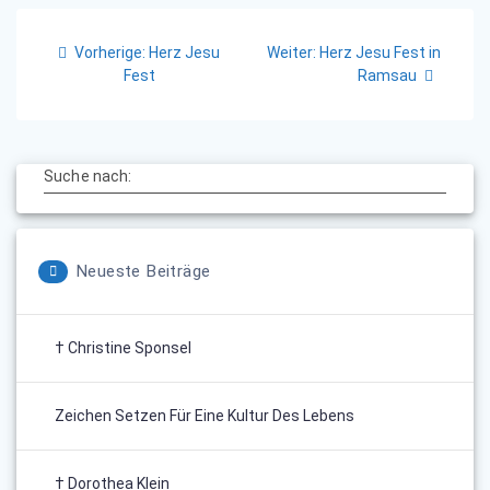
Beitragsnavigation
Vorheriger
Nächster
Vorherige:
Herz Jesu
Weiter:
Herz Jesu Fest in
Beitrag:
Beitrag:
Fest
Ramsau
Suche nach:
Neueste Beiträge
† Christine Sponsel
Zeichen Setzen Für Eine Kultur Des Lebens
† Dorothea Klein