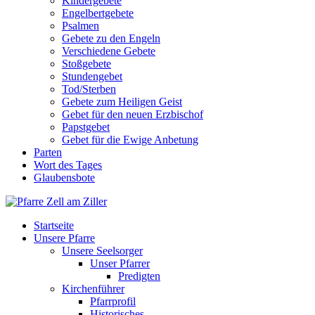
Kindergebete
Engelbertgebete
Psalmen
Gebete zu den Engeln
Verschiedene Gebete
Stoßgebete
Stundengebet
Tod/Sterben
Gebete zum Heiligen Geist
Gebet für den neuen Erzbischof
Papstgebet
Gebet für die Ewige Anbetung
Parten
Wort des Tages
Glaubensbote
Startseite
Unsere Pfarre
Unsere Seelsorger
Unser Pfarrer
Predigten
Kirchenführer
Pfarrprofil
Historisches