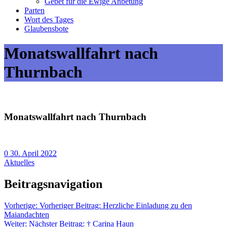
Gebet für die Ewige Anbetung
Parten
Wort des Tages
Glaubensbote
Monatswallfahrt nach
Thurnbach
Monatswallfahrt nach Thurnbach
0
30. April 2022
Aktuelles
Beitragsnavigation
Vorherige:
Vorheriger Beitrag:
Herzliche Einladung zu den
Maiandachten
Weiter:
Nächster Beitrag:
† Carina Haun