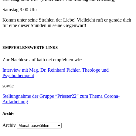
Samstag 9.00 Uhr
Komm unter seine Strahlen der Liebe! Vielleicht ruft er gerade dich
für eine dieser Stunden in seine Gegenwart!
EMPFEHLENSWERTE LINKS
Zur Nachlese auf kath.net empfehlen wir:
Interview mit Mag. Dr. Reinhard Pichler, Theologe und
Psychotherapeut
sowie
Stellungnahme der Gruppe “Priester22” zum Thema Corona-
Aufarbeitung
Archiv
Archiv