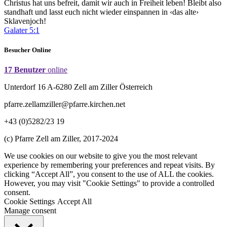
Christus hat uns befreit, damit wir auch in Freiheit leben! Bleibt also
standhaft und lasst euch nicht wieder einspannen in ‹das alte›
Sklavenjoch!
Galater 5:1
Besucher Online
17 Benutzer
online
Unterdorf 16 A-6280 Zell am Ziller Österreich
pfarre.zellamziller@pfarre.kirchen.net
+43 (0)5282/23 19
(c) Pfarre Zell am Ziller, 2017-2024
We use cookies on our website to give you the most relevant
experience by remembering your preferences and repeat visits. By
clicking “Accept All”, you consent to the use of ALL the cookies.
However, you may visit "Cookie Settings" to provide a controlled
consent.
Cookie Settings
Accept All
Manage consent