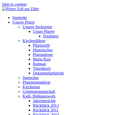
Skip to content
Startseite
Unsere Pfarre
Unsere Seelsorger
Unser Pfarrer
Predigten
Kirchenführer
Pfarrprofil
Historisches
Pfarrpatrone
Maria Rast
Ramsau
Thurnbach
Dekantspfarrkirche
Jungschar
Pfarrgemeinderat
Kirchenrat
Gebetsgemeinschaft
Kath. Bildungswerk
Jahresberichte
Rückblick 2013
Rückblick 2011
Rückblick 2010