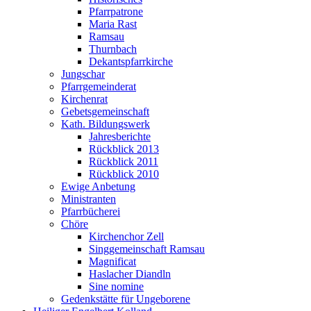
Pfarrpatrone
Maria Rast
Ramsau
Thurnbach
Dekantspfarrkirche
Jungschar
Pfarrgemeinderat
Kirchenrat
Gebetsgemeinschaft
Kath. Bildungswerk
Jahresberichte
Rückblick 2013
Rückblick 2011
Rückblick 2010
Ewige Anbetung
Ministranten
Pfarrbücherei
Chöre
Kirchenchor Zell
Singgemeinschaft Ramsau
Magnificat
Haslacher Diandln
Sine nomine
Gedenkstätte für Ungeborene