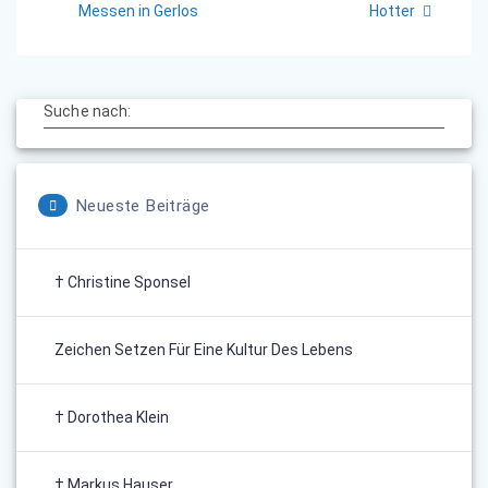
Beitrag:
Beitrag:
Messen in Gerlos
Hotter
Suche nach:
Neueste Beiträge
† Christine Sponsel
Zeichen Setzen Für Eine Kultur Des Lebens
† Dorothea Klein
† Markus Hauser