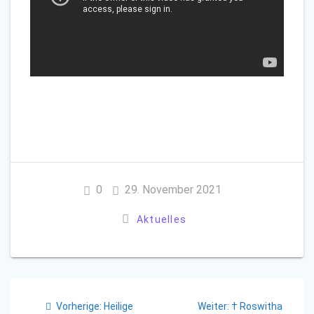
0
29. November 2021
Aktuelles
Beitragsnavigation
Vorheriger
Nächster
Vorherige:
Heilige
Weiter:
† Roswitha