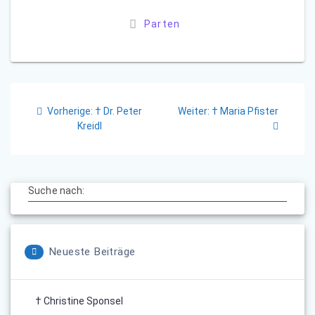
Parten
Beitragsnavigation
Vorheriger
Nächster
Vorherige:
† Dr. Peter
Weiter:
† Maria Pfister
Beitrag:
Beitrag:
Kreidl
Suche nach:
Neueste Beiträge
† Christine Sponsel