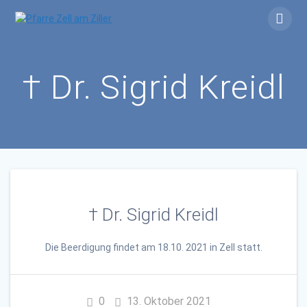
Skip
to
content
† Dr. Sigrid Kreidl
† Dr. Sigrid Kreidl
Die Beerdigung findet
am 18.10.
2021 in Zell statt.
0
13. Oktober 2021