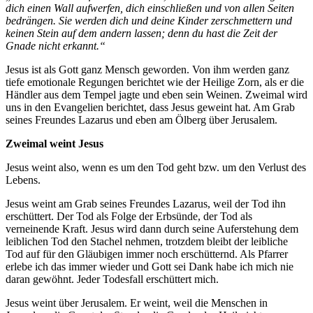
dich einen Wall aufwerfen, dich einschließen und von allen Seiten
bedrängen. Sie werden dich und deine Kinder zerschmettern und
keinen Stein auf dem andern lassen; denn du hast die Zeit der
Gnade nicht erkannt.“
Jesus ist als Gott ganz Mensch geworden. Von ihm werden ganz
tiefe emotionale Regungen berichtet wie der Heilige Zorn, als er die
Händler aus dem Tempel jagte und eben sein Weinen. Zweimal wird
uns in den Evangelien berichtet, dass Jesus geweint hat. Am Grab
seines Freundes Lazarus und eben am Ölberg über Jerusalem.
Zweimal weint Jesus
Jesus weint also, wenn es um den Tod geht bzw. um den Verlust des
Lebens.
Jesus weint am Grab seines Freundes Lazarus, weil der Tod ihn
erschüttert. Der Tod als Folge der Erbsünde, der Tod als
verneinende Kraft. Jesus wird dann durch seine Auferstehung dem
leiblichen Tod den Stachel nehmen, trotzdem bleibt der leibliche
Tod auf für den Gläubigen immer noch erschütternd. Als Pfarrer
erlebe ich das immer wieder und Gott sei Dank habe ich mich nie
daran gewöhnt. Jeder Todesfall erschüttert mich.
Jesus weint über Jerusalem. Er weint, weil die Menschen in