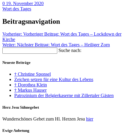
0
19. November 2020
Wort des Tages
Beitragsnavigation
Vorherige:
Vorheriger Beitrag:
Wort des Tages – Lockdown der
Kirche
Weiter:
Nächster Beitrag:
Wort des Tages – Heiliger Zorn
Suche nach:
Neueste Beiträge
† Christine Sponsel
Zeichen setzen für eine Kultur des Lebens
† Dorothea Klein
† Markus Hauser
Patrozinium der Belgierkaserne mit Zillertaler Gästen
Herz Jesu Sühnegebet
Wunderschönes Gebet zum Hl. Herzen Jesu
hier
Ewige Anbetung