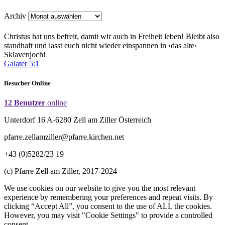
Archiv
Christus hat uns befreit, damit wir auch in Freiheit leben! Bleibt also
standhaft und lasst euch nicht wieder einspannen in ‹das alte›
Sklavenjoch!
Galater 5:1
Besucher Online
12 Benutzer
online
Unterdorf 16 A-6280 Zell am Ziller Österreich
pfarre.zellamziller@pfarre.kirchen.net
+43 (0)5282/23 19
(c) Pfarre Zell am Ziller, 2017-2024
We use cookies on our website to give you the most relevant
experience by remembering your preferences and repeat visits. By
clicking “Accept All”, you consent to the use of ALL the cookies.
However, you may visit "Cookie Settings" to provide a controlled
consent.