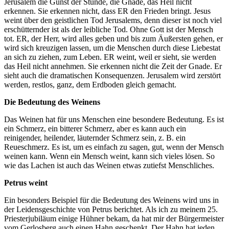
Jerusalem die Gunst der Stunde, die Gnade, das Heil nicht
erkennen. Sie erkennen nicht, dass ER den Frieden bringt. Jesus
weint über den geistlichen Tod Jerusalems, denn dieser ist noch viel
erschütternder ist als der leibliche Tod. Ohne Gott ist der Mensch
tot. ER, der Herr, wird alles geben und bis zum Äußersten gehen, er
wird sich kreuzigen lassen, um die Menschen durch diese Liebestat
an sich zu ziehen, zum Leben. ER weint, weil er sieht, sie werden
das Heil nicht annehmen. Sie erkennen nicht die Zeit der Gnade. Er
sieht auch die dramatischen Konsequenzen. Jerusalem wird zerstört
werden, restlos, ganz, dem Erdboden gleich gemacht.
Die Bedeutung des Weinens
Das Weinen hat für uns Menschen eine besondere Bedeutung. Es ist
ein Schmerz, ein bitterer Schmerz, aber es kann auch ein
reinigender, heilender, läuternder Schmerz sein, z. B. ein
Reueschmerz. Es ist, um es einfach zu sagen, gut, wenn der Mensch
weinen kann. Wenn ein Mensch weint, kann sich vieles lösen. So
wie das Lachen ist auch das Weinen etwas zutiefst Menschliches.
Petrus weint
Ein besonders Beispiel für die Bedeutung des Weinens wird uns in
der Leidensgeschichte von Petrus berichtet. Als ich zu meinem 25.
Priesterjubiläum einige Hühner bekam, da hat mir der Bürgermeister
vom Gerlosberg auch einen Hahn geschenkt. Der Hahn hat jeden