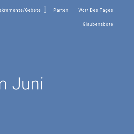
akramente/Gebete
Parten
Wort Des Tages
Glaubensbote
m Juni