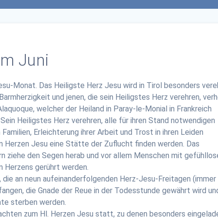
im Juni
-Jesu-Monat. Das Heiligste Herz Jesu wird in Tirol besonders vere
armherzigkeit und jenen, die sein Heiligstes Herz verehren, verh
laquoque, welcher der Heiland in Paray-le-Monial in Frankreich
e Sein Heiligstes Herz verehren, alle für ihren Stand notwendigen
Familien, Erleichterung ihrer Arbeit und Trost in ihren Leiden
n Herzen Jesu eine Stätte der Zuflucht finden werden. Das
ern ziehe den Segen herab und vor allem Menschen mit gefühllos
en Herzens gerührt werden.
en, die an neun aufeinanderfolgenden Herz-Jesu-Freitagen (immer
fangen, die Gnade der Reue in der Todesstunde gewährt wird und
nte sterben werden.
dachten zum Hl. Herzen Jesu statt, zu denen besonders eingelad