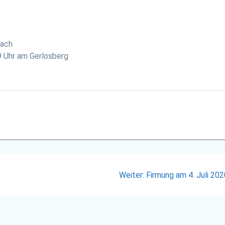
bach
9 Uhr am Gerlosberg
Nächster
Weiter:
Firmung am 4. Juli 20
Beitrag: