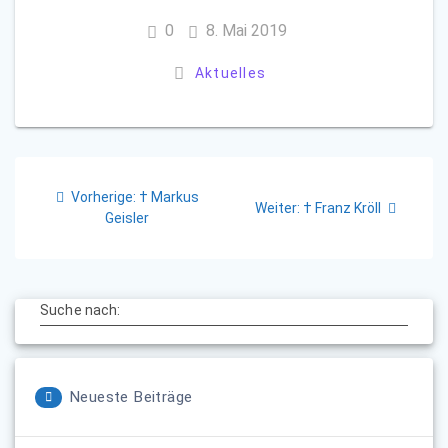
0
8. Mai 2019
Aktuelles
Beitragsnavigation
Vorheriger
Vorherige:
† Markus
Nächster
Weiter:
† Franz Kröll
Beitrag:
Geisler
Beitrag:
Suche nach:
Neueste Beiträge