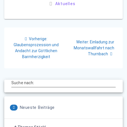
Aktuelles
Beitragsnavigation
Vorheriger
Vorherige:
Nächster
Weiter:
Einladung zur
Beitrag:
Glaubensprozession und
Beitrag:
Monatswallfahrt nach
Andacht zur Göttlichen
Thurnbach
Barmherzigkeit
Suche nach:
Neueste Beiträge