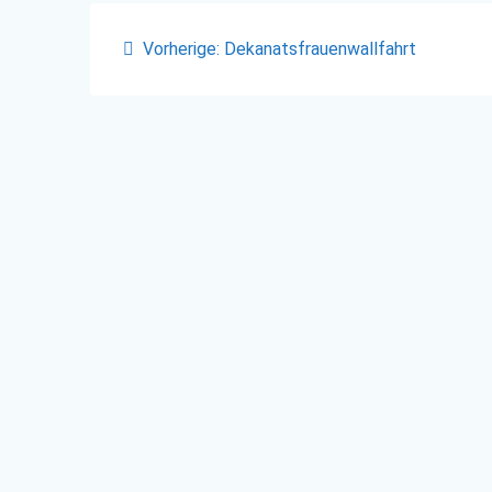
Beitragsnavigation
Vorheriger
Vorherige:
Dekanatsfrauenwallfahrt
Beitrag: