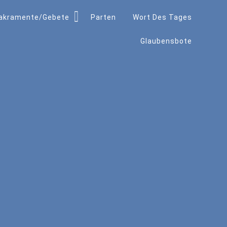
akramente/Gebete
Parten
Wort Des Tages
Glaubensbote