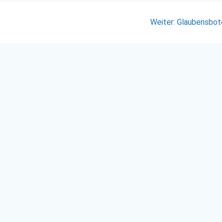
Nächster
Weiter:
Glaubensbot
Beitrag: