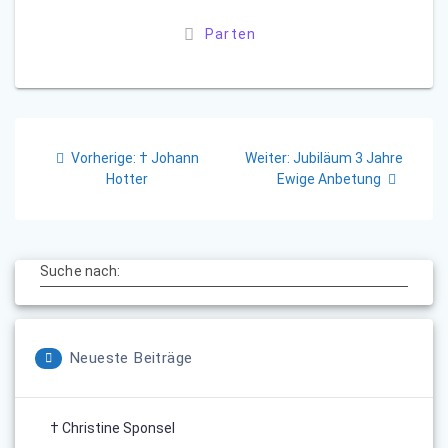
Parten
Beitragsnavigation
Vorheriger
Nächster
Vorherige:
† Johann
Weiter:
Jubiläum 3 Jahre
Beitrag:
Beitrag:
Hotter
Ewige Anbetung
Suche nach:
Neueste Beiträge
† Christine Sponsel