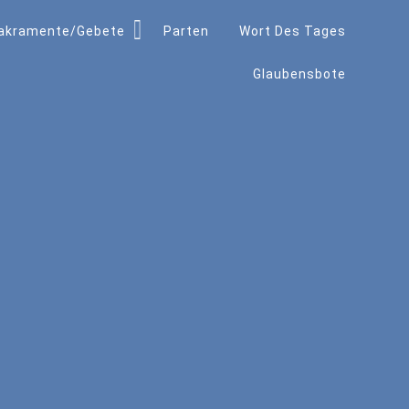
akramente/Gebete
Parten
Wort Des Tages
Glaubensbote