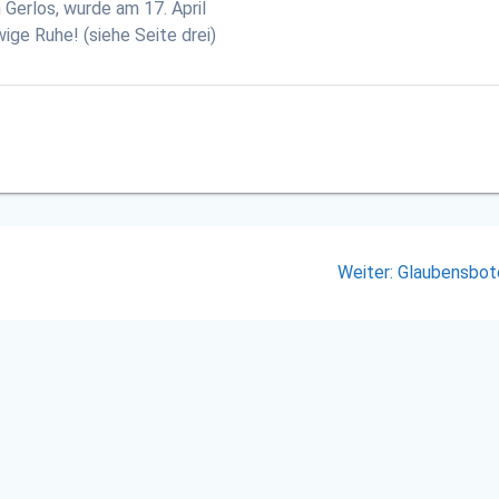
 Gerlos, wurde am 17. April
ige Ruhe! (siehe Seite drei)
Nächster
Weiter:
Glaubensbot
Beitrag: