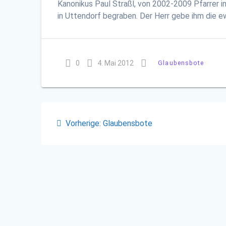
Kanonikus Paul Straßl, von 2002-2009 Pfarrer in
in Uttendorf begraben. Der Herr gebe ihm die ew
0
4. Mai 2012
Glaubensbote
Beitragsnavigation
Vorheriger
Vorherige:
Glaubensbote
Beitrag: