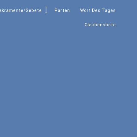
akramente/Gebete
Parten
Wort Des Tages
Glaubensbote
a