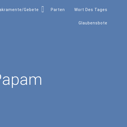
akramente/Gebete
Parten
Wort Des Tages
Glaubensbote
Papam