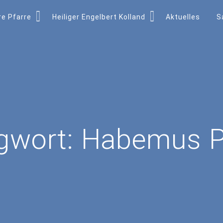
e Pfarre
Heiliger Engelbert Kolland
Aktuelles
S
gwort:
Habemus 