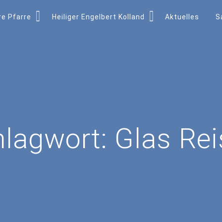
e Pfarre
Heiliger Engelbert Kolland
Aktuelles
S
hlagwort:
Glas Re