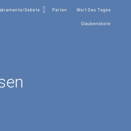
akramente/Gebete
Parten
Wort Des Tages
Glaubensbote
isen