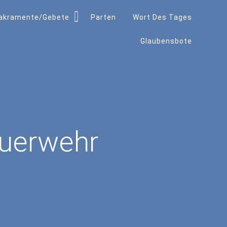
akramente/Gebete
Parten
Wort Des Tages
Glaubensbote
euerwehr