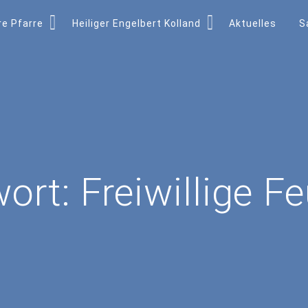
e Pfarre
Heiliger Engelbert Kolland
Aktuelles
S
wort:
Freiwillige F