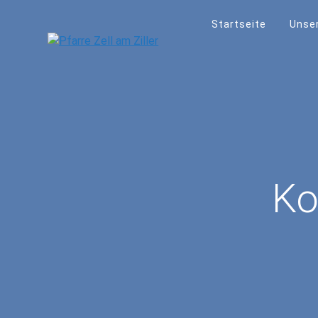
Skip
to
Startseite
Unser
content
Ko