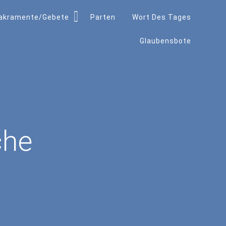
akramente/Gebete
Parten
Wort Des Tages
Glaubensbote
che