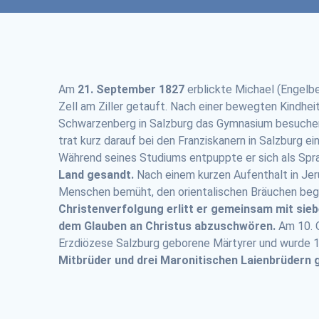
Am
21. September 1827
erblickte Michael (Engelbe
Zell am Ziller getauft. Nach einer bewegten Kindhei
Schwarzenberg in Salzburg das Gymnasium besuchen 
trat kurz darauf bei den Franziskanern in Salzburg 
Während seines Studiums entpuppte er sich als Spra
Land gesandt.
Nach einem kurzen Aufenthalt in Jeru
Menschen bemüht, den orientalischen Bräuchen begeg
Christenverfolgung erlitt er gemeinsam mit sie
dem Glauben an Christus abzuschwören.
Am 10. O
Erzdiözese Salzburg geborene Märtyrer und wurde 19
Mitbrüder und drei Maronitischen Laienbrüdern 