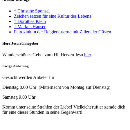
† Christine Sponsel
Zeichen setzen für eine Kultur des Lebens
† Dorothea Klein
† Markus Hauser
Patrozinium der Belgierkaserne mit Zillertaler Gästen
Herz Jesu Sühnegebet
Wunderschönes Gebet zum Hl. Herzen Jesu
hier
Ewige Anbetung
Gesucht werden Anbeter für
Dienstag 0.00 Uhr (Mitternacht von Montag auf Dienstag)
Samstag 9.00 Uhr
Komm unter seine Strahlen der Liebe! Vielleicht ruft er gerade dich
für eine dieser Stunden in seine Gegenwart!