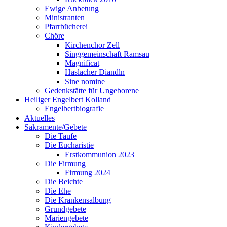
Ewige Anbetung
Ministranten
Pfarrbücherei
Chöre
Kirchenchor Zell
Singgemeinschaft Ramsau
Magnificat
Haslacher Diandln
Sine nomine
Gedenkstätte für Ungeborene
Heiliger Engelbert Kolland
Engelbertbiografie
Aktuelles
Sakramente/Gebete
Die Taufe
Die Eucharistie
Erstkommunion 2023
Die Firmung
Firmung 2024
Die Beichte
Die Ehe
Die Krankensalbung
Grundgebete
Mariengebete