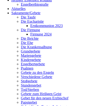
Heiliger Engelbert Kolland
Engelbertbiografie
Aktuelles
Sakramente/Gebete
Die Taufe
Die Eucharistie
Erstkommunion 2023
Die Firmung
Firmung 2024
Die Beichte
Die Ehe
Die Krankensalbung
Grundgebete
Mariengebete
Kindergebete
Engelbertgebete
Psalmen
Gebete zu den Engeln
Verschiedene Gebete
Stoßgebete
Stundengebet
Tod/Sterben
Gebete zum Heiligen Geist
Gebet für den neuen Erzbischof
Papstgebet