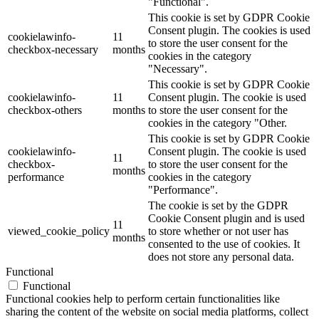
"Functional".
This cookie is set by GDPR Cookie
Consent plugin. The cookies is used
cookielawinfo-
11
to store the user consent for the
checkbox-necessary
months
cookies in the category
"Necessary".
This cookie is set by GDPR Cookie
cookielawinfo-
11
Consent plugin. The cookie is used
checkbox-others
months
to store the user consent for the
cookies in the category "Other.
This cookie is set by GDPR Cookie
cookielawinfo-
Consent plugin. The cookie is used
11
checkbox-
to store the user consent for the
months
performance
cookies in the category
"Performance".
The cookie is set by the GDPR
Cookie Consent plugin and is used
11
viewed_cookie_policy
to store whether or not user has
months
consented to the use of cookies. It
does not store any personal data.
Functional
Functional
Functional cookies help to perform certain functionalities like
sharing the content of the website on social media platforms, collect