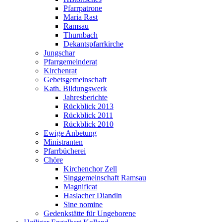
Pfarrpatrone
Maria Rast
Ramsau
Thurnbach
Dekantspfarrkirche
Jungschar
Pfarrgemeinderat
Kirchenrat
Gebetsgemeinschaft
Kath. Bildungswerk
Jahresberichte
Rückblick 2013
Rückblick 2011
Rückblick 2010
Ewige Anbetung
Ministranten
Pfarrbücherei
Chöre
Kirchenchor Zell
Singgemeinschaft Ramsau
Magnificat
Haslacher Diandln
Sine nomine
Gedenkstätte für Ungeborene