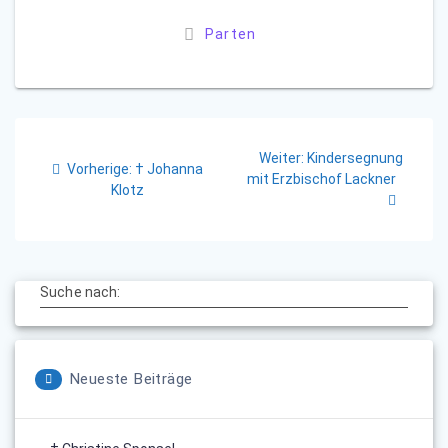
Parten
Beitragsnavigation
Nächster
Weiter:
Kindersegnung
Vorheriger
Vorherige:
† Johanna
Beitrag:
mit Erzbischof Lackner
Beitrag:
Klotz
Suche nach:
Neueste Beiträge