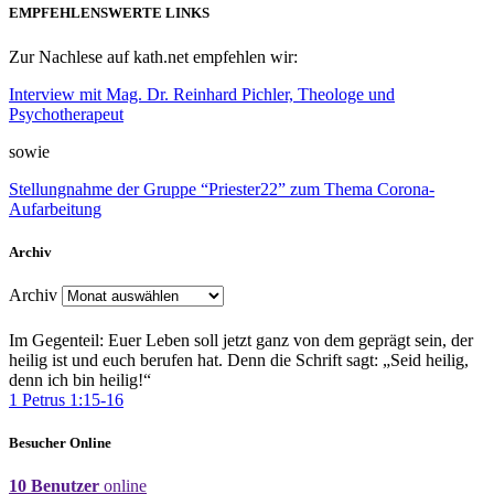
EMPFEHLENSWERTE LINKS
Zur Nachlese auf kath.net empfehlen wir:
Interview mit Mag. Dr. Reinhard Pichler, Theologe und
Psychotherapeut
sowie
Stellungnahme der Gruppe “Priester22” zum Thema Corona-
Aufarbeitung
Archiv
Archiv
Im Gegenteil: Euer Leben soll jetzt ganz von dem geprägt sein, der
heilig ist und euch berufen hat. Denn die Schrift sagt: „Seid heilig,
denn ich bin heilig!“
1 Petrus 1:15-16
Besucher Online
10 Benutzer
online