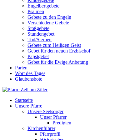
Kindergebete
Engelbertgebete
Psalmen
Gebete zu den Engeln
Verschiedene Gebete
Stoßgebete
Stundengebet
Tod/Sterben
Gebete zum Heiligen Geist
Gebet für den neuen Erzbischof
Papstgebet
Gebet für die Ewige Anbetung
Parten
Wort des Tages
Glaubensbote
Startseite
Unsere Pfarre
Unsere Seelsorger
Unser Pfarrer
Predigten
Kirchenführer
Pfarrprofil
Historisches