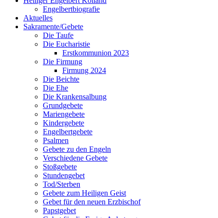
Heiliger Engelbert Kolland
Engelbertbiografie
Aktuelles
Sakramente/Gebete
Die Taufe
Die Eucharistie
Erstkommunion 2023
Die Firmung
Firmung 2024
Die Beichte
Die Ehe
Die Krankensalbung
Grundgebete
Mariengebete
Kindergebete
Engelbertgebete
Psalmen
Gebete zu den Engeln
Verschiedene Gebete
Stoßgebete
Stundengebet
Tod/Sterben
Gebete zum Heiligen Geist
Gebet für den neuen Erzbischof
Papstgebet