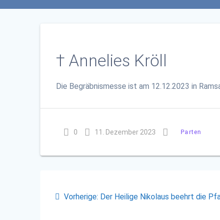
† Annelies Kröll
Die Begräbnismesse ist
am 12.12.2023
in Ramsa
0
11. Dezember 2023
Parten
Beitragsnavigation
Vorheriger
Vorherige:
Der Heilige Nikolaus beehrt die Pfa
Beitrag: