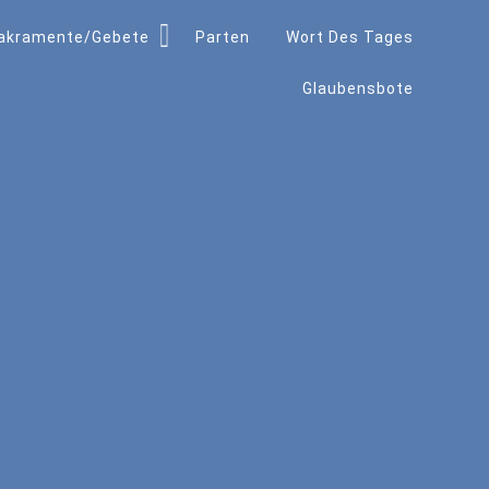
akramente/Gebete
Parten
Wort Des Tages
Glaubensbote