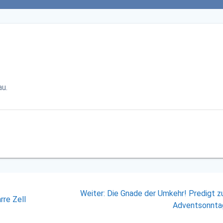
u.
Nächster
Weiter:
Die Gnade der Umkehr! Predigt z
rre Zell
Beitrag:
Adventsonnta