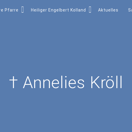
e Pfarre
Heiliger Engelbert Kolland
Aktuelles
S
† Annelies Kröll