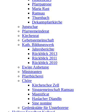
Pfarrpatrone
Maria Rast
Ramsau
Thurnbach
Dekantspfarrkirche
Jungschar
Pfarrgemeinderat
Kirchenrat
Gebetsgemeinschaft
Kath. Bildungswerk
Jahresberichte
Rückblick 2013
Rückblick 2011
Rückblick 2010
Ewige Anbetung
Ministranten
Pfarrbücherei
Chöre
Kirchenchor Zell
Singgemeinschaft Ramsau
Magnificat
Haslacher Diandln
Sine nomine
Gedenkstätte für Ungeborene