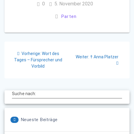
0
5. November 2020
Parten
Beitragsnavigation
Vorheriger
Vorherige:
Wort des
Nächster
Weiter:
† Anna Platzer
Beitrag:
Tages – Fürsprecher und
Beitrag:
Vorbild
Suche nach:
Neueste Beiträge