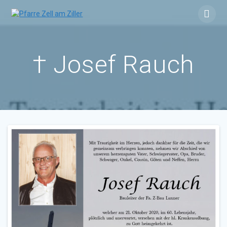
Skip
to
content
† Josef Rauch