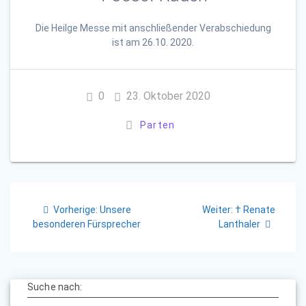
Die Heilge Messe mit anschließender Verabschiedung
ist
am 26.10.
2020.
0
23. Oktober 2020
Parten
Beitragsnavigation
Vorheriger
Nächster
Vorherige:
Unsere
Weiter:
† Renate
Beitrag:
Beitrag:
besonderen Fürsprecher
Lanthaler
Suche nach: