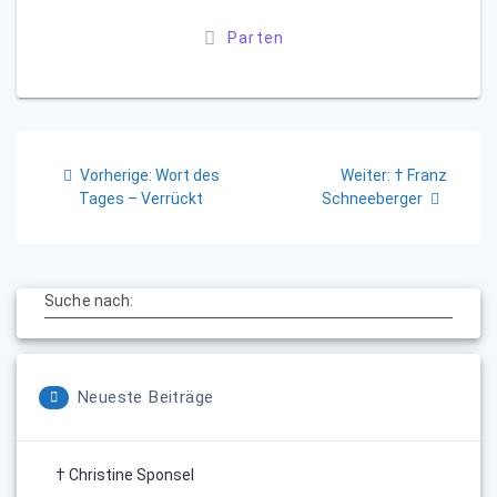
Parten
Beitragsnavigation
Vorheriger
Nächster
Vorherige:
Wort des
Weiter:
† Franz
Beitrag:
Beitrag:
Tages – Verrückt
Schneeberger
Suche nach:
Neueste Beiträge
† Christine Sponsel