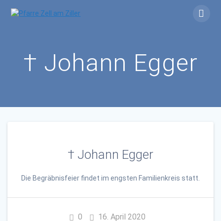
Skip
to
content
† Johann Egger
† Johann Egger
Die Begräbnisfeier findet im engsten Familienkreis statt.
0
16. April 2020