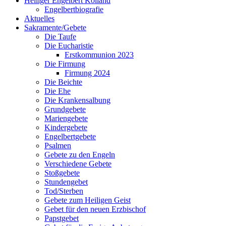
Heiliger Engelbert Kolland
Engelbertbiografie
Aktuelles
Sakramente/Gebete
Die Taufe
Die Eucharistie
Erstkommunion 2023
Die Firmung
Firmung 2024
Die Beichte
Die Ehe
Die Krankensalbung
Grundgebete
Mariengebete
Kindergebete
Engelbertgebete
Psalmen
Gebete zu den Engeln
Verschiedene Gebete
Stoßgebete
Stundengebet
Tod/Sterben
Gebete zum Heiligen Geist
Gebet für den neuen Erzbischof
Papstgebet