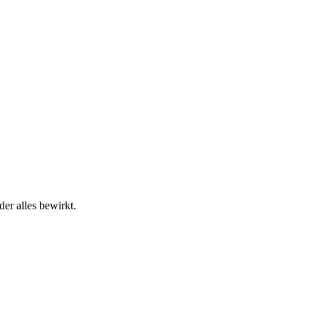
er alles bewirkt.