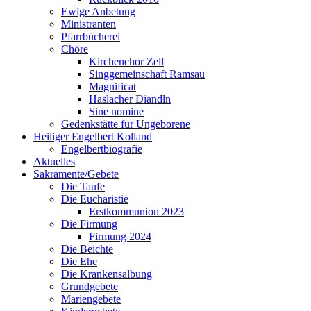
Ewige Anbetung
Ministranten
Pfarrbücherei
Chöre
Kirchenchor Zell
Singgemeinschaft Ramsau
Magnificat
Haslacher Diandln
Sine nomine
Gedenkstätte für Ungeborene
Heiliger Engelbert Kolland
Engelbertbiografie
Aktuelles
Sakramente/Gebete
Die Taufe
Die Eucharistie
Erstkommunion 2023
Die Firmung
Firmung 2024
Die Beichte
Die Ehe
Die Krankensalbung
Grundgebete
Mariengebete