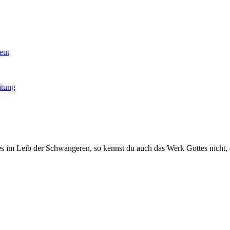
eut
itung
im Leib der Schwangeren, so kennst du auch das Werk Gottes nicht, d