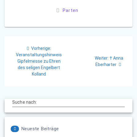
Parten
Beitragsnavigation
Vorheriger
Vorherige:
Beitrag:
Veranstaltungshinweis
Nächster
Weiter:
† Anna
Gipfelmesse zu Ehren
Beitrag:
Eberharter
des seligen Engelbert
Kolland
Suche nach:
Neueste Beiträge