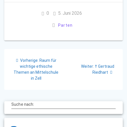
0
5. Juni 2026
Parten
Beitragsnavigation
Vorheriger
Vorherige:
Raum für
Beitrag:
Nächster
wichtige ethische
Weiter:
† Gertraud
Beitrag:
Themen an Mittelschule
Riedhart
in Zell
Suche nach: