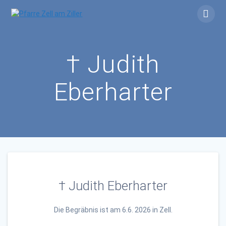
Skip
to
content
† Judith
Eberharter
† Judith Eberharter
Die Begräbnis ist
am 6.6.
2026 in Zell.